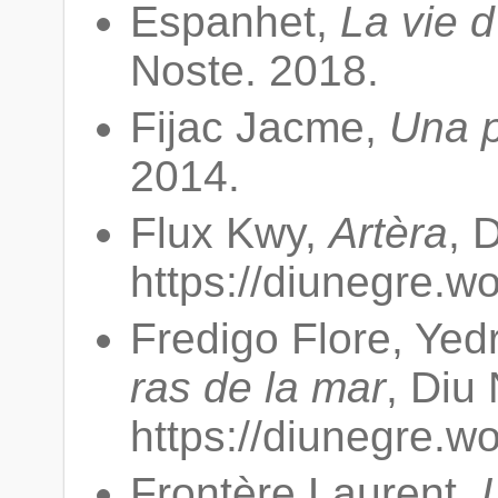
Espanhet,
La vie d
Noste. 2018.
Fijac Jacme,
Una p
2014.
Flux Kwy,
Artèra
, 
https://diunegre.w
Fredigo Flore, Yed
ras de la mar
, Diu
https://diunegre.w
Frontère Laurent,