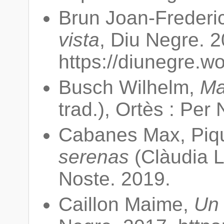
Brun Joan-Frederi
vista
, Diu Negre. 2
https://diunegre.w
Busch Wilhelm,
Ma
trad.), Ortès : Per
Cabanes Max, Piq
serenas
(Clàudia L
Noste. 2019.
Caillon Maime,
Un 