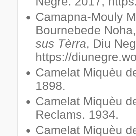
Negre. 2017, https
Camapna-Mouly Ma
Bournebede Noha,
sus Tèrra
, Diu Neg
https://diunegre.w
Camelat Miquèu d
1898.
Camelat Miquèu d
Reclams. 1934.
Camelat Miquèu d