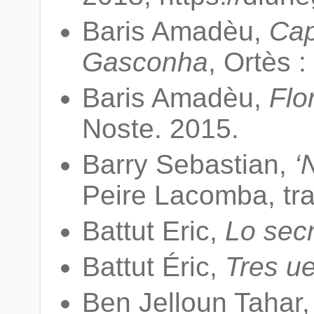
Baris Amadèu,
Cap
Gasconha
, Ortès 
Baris Amadèu,
Flo
Noste. 2015.
Barry Sebastian,
‘
Peire Lacomba, tra
Battut Eric,
Lo secr
Battut Éric,
Tres u
Ben Jelloun Tahar