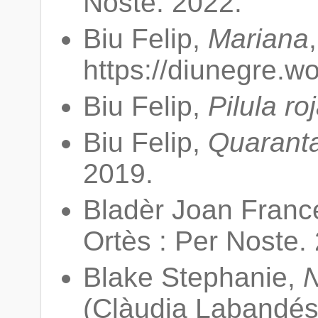
Noste. 2022.
Biu Felip,
Mariana
https://diunegre.w
Biu Felip,
Pilula ro
Biu Felip,
Quaranta
2019.
Bladèr Joan Franc
Ortès : Per Noste.
Blake Stephanie,
N
(Clàudia Labandés ,