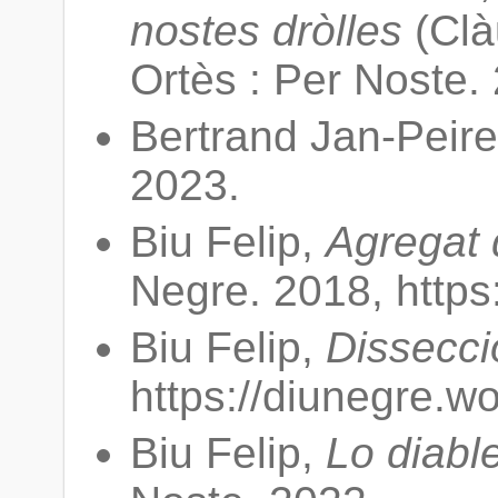
nostes dròlles
(Clà
Ortès : Per Noste.
Bertrand Jan-Peir
2023.
Biu Felip,
Agregat 
Negre. 2018, https
Biu Felip,
Dissecci
https://diunegre.w
Biu Felip,
Lo diabl