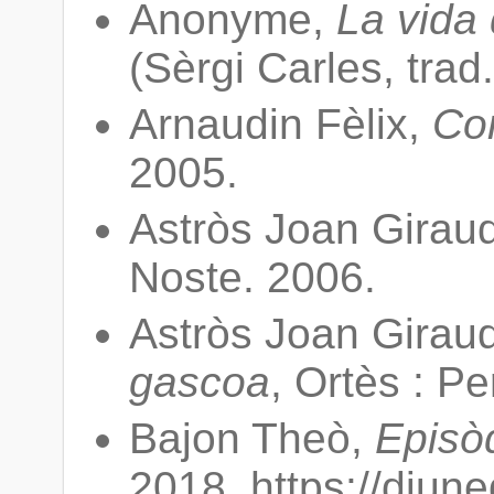
Anonyme,
La vida
(Sèrgi Carles, trad
Arnaudin Fèlix,
Co
2005.
Astròs Joan Giraud
Noste. 2006.
Astròs Joan Giraud
gascoa
, Ortès : P
Bajon Theò,
Episòd
2018, https://diun