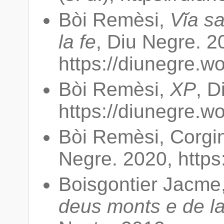
Bòi Remèsi,
Vĭa sa
la fe
, Diu Negre. 2
https://diunegre.w
Bòi Remèsi,
XP
, D
https://diunegre.w
Bòi Remèsi, Corgi
Negre. 2020, https
Boisgontier Jacme
deus monts e de la