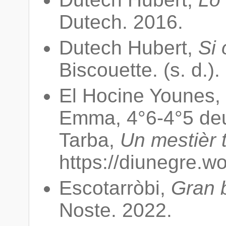
Dutech. 2016.
Dutech Hubert,
Si 
Biscouette. (s. d.).
El Hocine Younes,
Emma, 4°6-4°5 deu
Tarba,
Un mestièr t
https://diunegre.w
Escotarròbi,
Gran 
Noste. 2022.