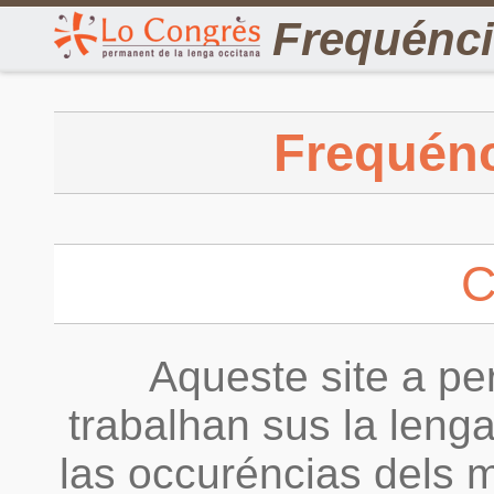
Frequénc
Frequénc
C
Aqueste site a per
trabalhan sus la lenga
las occuréncias dels m